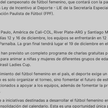
n del campeonato de fútbol femenino, que contará con la pa
 Ley de Incentivo al Deporte - LIE de la Secretaría Especia
ción Paulista de Fútbol (FPF).
ão Paulo, América de Cali-COL, River Plate-ARG y Santiago
días 12 y 16 de diciembre, los equipos se enfrentarán en 12
rnaíba. La gran final tendrá lugar el 19 de diciembre en el
s han previsto un completo programa de charlas gratuitas p
 para animar a niñas y mujeres de diferentes grupos de eda
Brasil Ladies Cup.
imiento del fútbol femenino en el país, el deporte exige u
no es solo organizar el torneo, sino fomentar el futuro de 
icionados a apoyar a los equipos, además de fomentar la pr
.
 a iniciativas destinadas a desarrollar el fútbol femenino e
nsolidación del calendario. Esta es una oportunidad única 