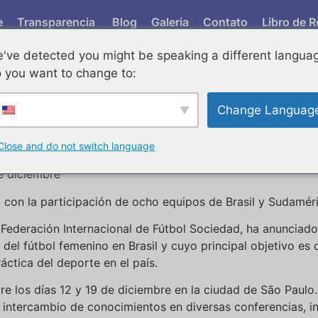
e
Transparencia
Blog
Galeria
Contato
Libro de R
've detected you might be speaking a different langua
MAS
 you want to change to:
Change Languag
onsolidarse como la semana del fútbol femenino en el país
contribuir al desarrollo de este deporte en Brasil
Close and do not switch language
de diciembre
o con la participación de ocho equipos de Brasil y Sudamér
Federación Internacional de Fútbol Sociedad, ha anunciado 
l fútbol femenino en Brasil y cuyo principal objetivo es co
ctica del deporte en el país.
ntre los días 12 y 19 de diciembre en la ciudad de São Paul
l intercambio de conocimientos en diversas conferencias, i