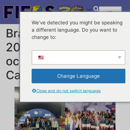
We've detected you might be speaking
Brasil Ladies Cup
a different language. Do you want to
change to:
2025 del 16 al 19 de
octubre y Palmeiras
Campeón
Change Language
Close and do not switch language