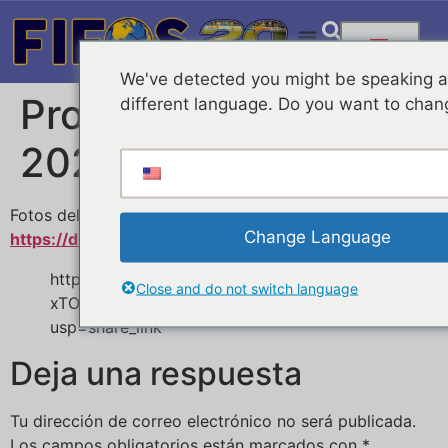
We've detected you might be speaking 
Proyectos FIFOS
different language. Do you want to chan
2022
Fotos del acto
Change Language
https://drive.google.com/drive/folders/10FEDtpbjVk
https://drive.google.com/drive/folders/14RLTe
Close and do not switch language
xTOLKpK_6XJeCdwymbDTunqHSCW?
usp=share_link
Deja una respuesta
Tu dirección de correo electrónico no será publicada.
Los campos obligatorios están marcados con
*