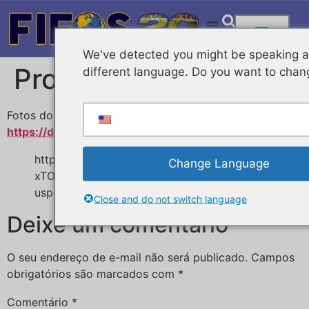
We've detected you might be speaking 
Projetos FIFOS 2022
different language. Do you want to chan
Fotos do evento
https://drive.google.com/drive/folders/10FEDtpbjVk
https://drive.google.com/drive/folders/14RLTe
Change Language
xTOLKpK_6XJeCdwymbDTunqHSCW?
usp=share_link
Close and do not switch language
Deixe um comentário
O seu endereço de e-mail não será publicado.
Campos
obrigatórios são marcados com
*
Comentário
*