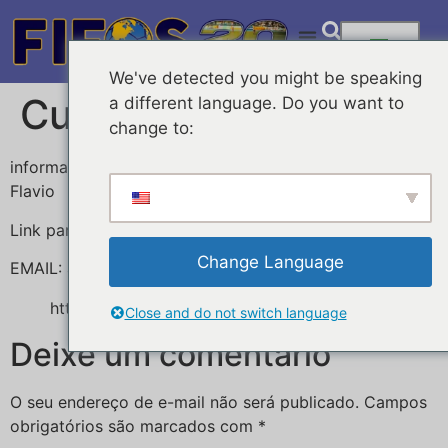
We've detected you might be speaking
Curso On Line
a different language. Do you want to
change to:
informações no watshapp: 9.7668-3165 com prof.
Flavio
Link para inscrições
Change Language
EMAIL:
arbitragemcbss@gmail.com
https://forms.gle/GxJDqd4rAXsLZjuZ8
Close and do not switch language
Deixe um comentário
O seu endereço de e-mail não será publicado.
Campos
obrigatórios são marcados com
*