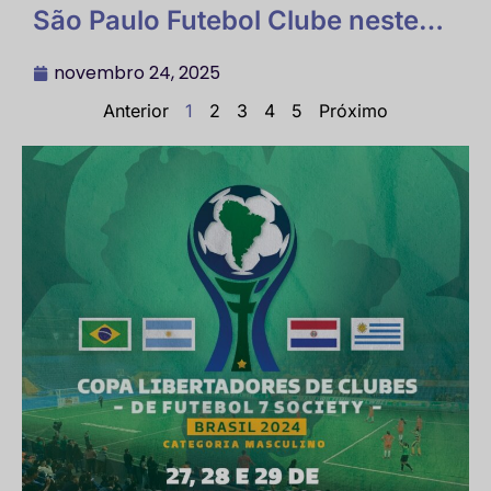
São Paulo Futebol Clube neste
sábado dia 22/11/2025 no
estádio do Canindé em SP foi
novembro 24, 2025
CAMPEÃO da 2ª Edição do Brasil
Anterior
1
2
3
4
5
Próximo
Ladies Cup SUB 20 Feminino