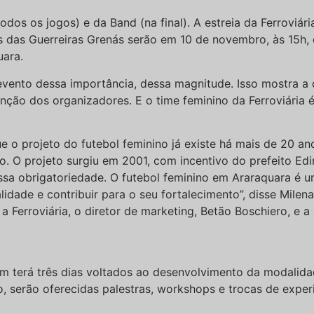
os os jogos) e da Band (na final). A estreia da Ferroviár
s das Guerreiras Grenás serão em 10 de novembro, às 15h, 
uara.
evento dessa importância, dessa magnitude. Isso mostra a 
nção dos organizadores. E o time feminino da Ferroviária é
e o projeto do futebol feminino já existe há mais de 20 an
o. O projeto surgiu em 2001, com incentivo do prefeito Ed
 essa obrigatoriedade. O futebol feminino em Araraquara é
dade e contribuir para o seu fortalecimento”, disse Milena
Ferroviária, o diretor de marketing, Betão Boschiero, e a s
ém terá três dias voltados ao desenvolvimento da modalid
 serão oferecidas palestras, workshops e trocas de experi