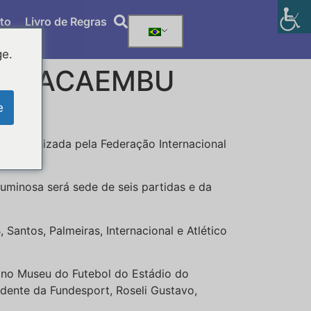
to
Livro de Regras
ge.
RA PACAEMBU
e
no organizada pela Federação Internacional
Luminosa será sede de seis partidas e da
Santos, Palmeiras, Internacional e Atlético
, no Museu do Futebol do Estádio do
idente da Fundesport, Roseli Gustavo,