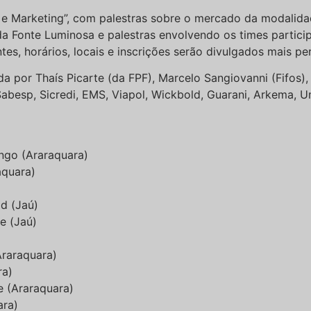
 e Marketing”, com palestras sobre o mercado da modalida
 Fonte Luminosa e palestras envolvendo os times participa
tes, horários, locais e inscrições serão divulgados mais pe
 por Thaís Picarte (da FPF), Marcelo Sangiovanni (Fifos),
 Sabesp, Sicredi, EMS, Viapol, Wickbold, Guarani, Arkema,
engo (Araraquara)
aquara)
id (Jaú)
le (Jaú)
Araraquara)
ra)
e (Araraquara)
ara)