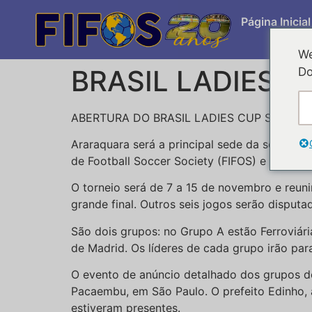
Página Inicial
We
BRASIL LADIES 
Do
ABERTURA DO BRASIL LADIES CUP SEGUN
Araraquara será a principal sede da segunda 
de Football Soccer Society (FIFOS) e pela Fe
O torneio será de 7 a 15 de novembro e reunir
grande final. Outros seis jogos serão disput
São dois grupos: no Grupo A estão Ferroviária
de Madrid. Os líderes de cada grupo irão par
O evento de anúncio detalhado dos grupos do 
Pacaembu, em São Paulo. O prefeito Edinho, a
estiveram presentes.