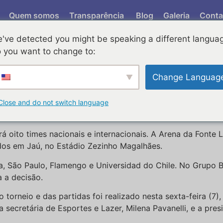
Quem somos
Transparência
Blog
Galeria
Conta
've detected you might be speaking a different langua
CUP 2 EDIÇÃO ABERTU
 you want to change to:
Change Languag
DA EDIÇÃO ABERTURA PACAEMBU
edição da Brasil Ladies Cup, competição de futebol femini
Close and do not switch language
deração Paulista de Futebol (FPF), com apoio da Prefeitura.
á oito times nacionais e internacionais. A Arena da Fonte 
ados em Jaú, no Estádio Zezinho Magalhães.
, São Paulo, Flamengo e Universidad do Chile. No Grupo B, 
a a decisão.
torneio e das partidas foi realizado nesta sexta-feira (7)
 secretária de Esportes e Lazer, Milena Pavanelli, e a pres