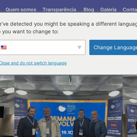
Quem somos
Transparência
Blog
Galeria
Conta
've detected you might be speaking a different langua
olvimento do Futebol 
 you want to change to:
Change Languag
Close and do not switch language