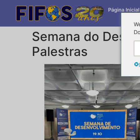
Página Inicial
We
Semana do Desenv
Do
Palestras