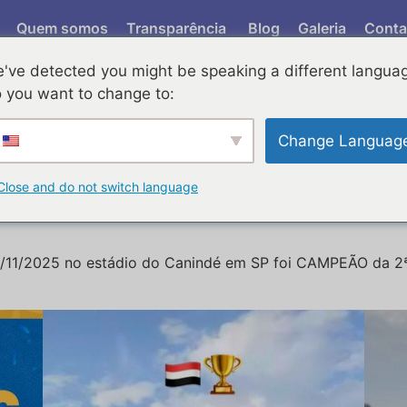
Quem somos
Transparência
Blog
Galeria
Conta
've detected you might be speaking a different langua
 Clube neste sábado di
 you want to change to:
dé em SP foi CAMPEÃO 
Change Languag
 SUB 20 Feminino
Close and do not switch language
2/11/2025 no estádio do Canindé em SP foi CAMPEÃO da 2ª