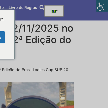
to
Livro de Regras
ge.
a 22/11/2025 no
da 2ª Edição do
e
 Edição do Brasil Ladies Cup SUB 20