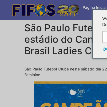
Página Inicial
We
São Paulo Futebol
Do
estádio do Canin
Brasil Ladies Cup
São Paulo Futebol Clube neste sábado dia 2
Feminino