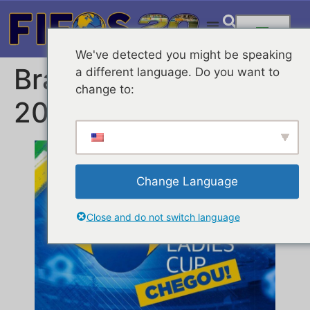
We've detected you might be speaking
Brasil Ladies Cup
a different language. Do you want to
change to:
2026 – 6ª Edição
Change Language
Close and do not switch language