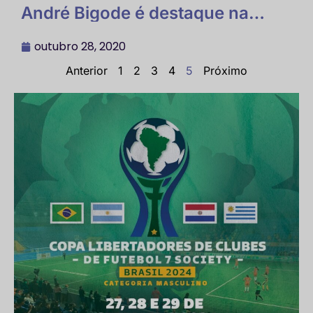
André Bigode é destaque na
retomada do beach soccer
brasileiro
outubro 28, 2020
Anterior
1
2
3
4
5
Próximo