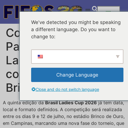
We've detected you might be speaking
Com Flamengo e
a different language. Do you want to
change to:
Palmeiras, Brasil
Ladies Cup 2026 é
confirmada no
Change Language
Brinco de Ouro
Close and do not switch language
A quinta edição da
Brasil Ladies Cup 2026
já tem data,
local e formato definidos. A competição será realizada
entre os dias 9 e 12 de julho, no estádio Brinco de Ouro,
em Campinas, marcando uma nova fase do torneio, que